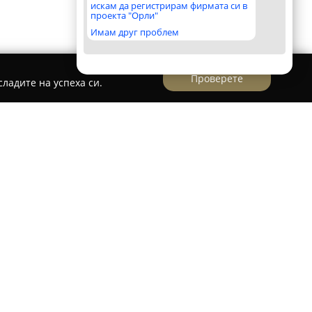
искам да регистрирам фирмата си в
проекта "Орли"
Имам друг проблем
Проверете
ладите на успеха си.
 пазара за рециклиране в България,
етия опит в този сектор. Фирмата оперира
гични съоръжения, създадени по най-строги
сквания. Особено значимо за предприятието е
 на един от най-модерните, както и най-