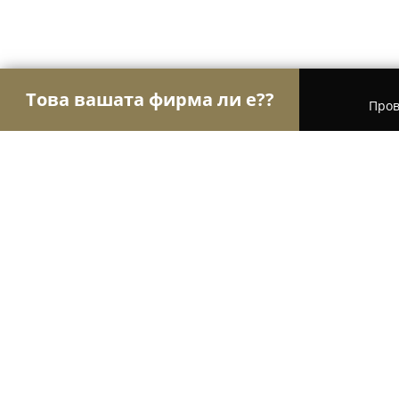
Това вашата фирма ли е??
Пров
Орли на рециклирането
Рециклиране, Изкупу
Изкупуване на коли, камиони и автобуси 
Изкупуване на коли, камиони и а
Надин
8.4
(59)