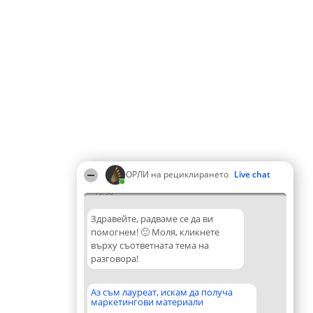
ОРЛИ на рециклирането
Live chat
19:56
Здравейте, радваме се да ви
помогнем! 🙂 Моля, кликнете
върху съответната тема на
разговора!
Аз съм лауреат, искам да получа
маркетингови материали