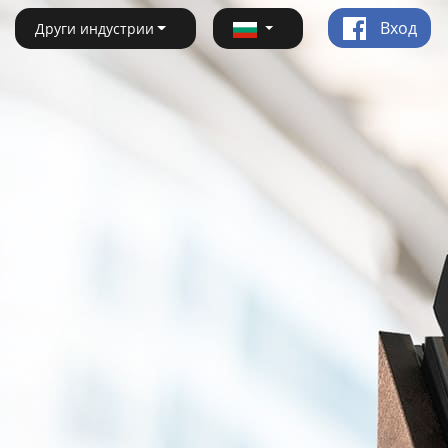
Вход
Други индустрии