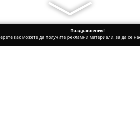
Поздравления!
ерете как можете да получите рекламни материали, за да се нас
ване на коли за скрап, Вторични суровини - Нови Искър
за скрап Надин
втобуси за скрап
Относно компанията:
Надин
е водеща компания на
притежаваща над три десетил
със собствени високотехноло
екологични и европейски изи
изграждането и управлението