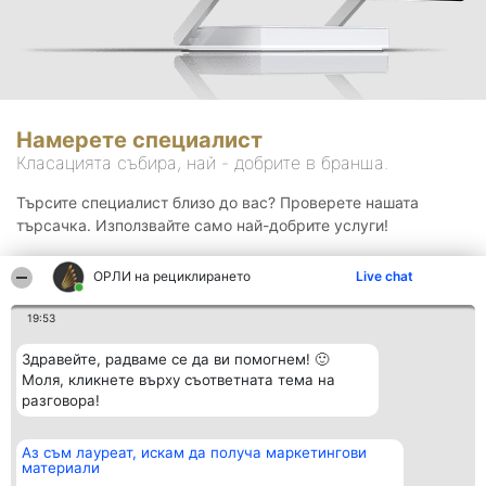
Намерете специалист
Класацията събира, най - добрите в бранша.
Търсите специалист близо до вас? Проверете нашата
търсачка. Използвайте само най-добрите услуги!
ОРЛИ на рециклирането
Live chat
Търсене
19:53
Здравейте, радваме се да ви помогнем! 🙂
Моля, кликнете върху съответната тема на
разговора!
Аз съм лауреат, искам да получа маркетингови
Организатор на
Класация
Контакти
материали
класиране
Победители
Контакти
Beautiful Company S.R.L.
Списък на