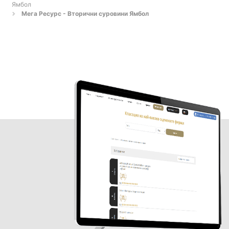
Ямбол
Мега Ресурс - Вторични суровини Ямбол