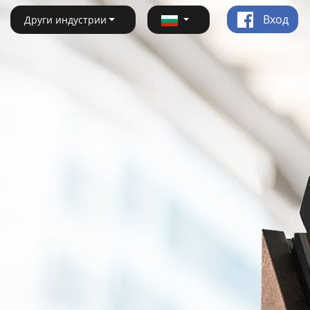
Вход
Други индустрии