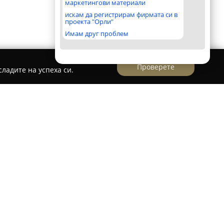
маркетингови материали
искам да регистрирам фирмата си в
проекта "Орли"
Имам друг проблем
Проверете
ладите на успеха си.
га БМВ Долна Баня
представлява специализиран център,
 части за автомобили, като фокусът ѝ е
Компанията е позиционирана в град Долна
зие от висококачествени компоненти за
ия производител. Сред предлаганите части се