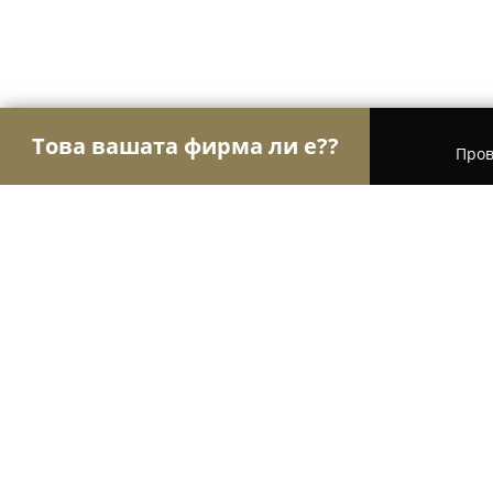
Това вашата фирма ли е??
Пров
Орли на рециклирането
Рециклиране, Изкупу
Автоморга БМВ Долна Баня
9.8
(173)