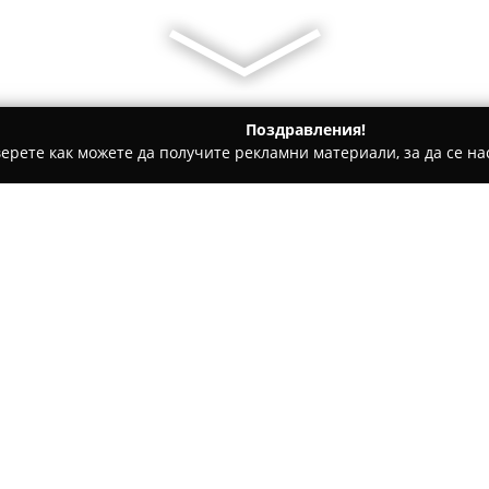
Поздравления!
ерете как можете да получите рекламни материали, за да се нас
ване на коли за скрап, Вторични суровини - София
Автомор
Относно компанията:
Автоморга БМВ Долна Баня
ориентиран към употребявани
изцяло върху марката BMW. 
баня и предоставя разнообра
множество модели на баварск