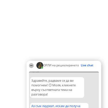
ОРЛИ на рециклирането
Live chat
07:34
Здравейте, радваме се да ви
помогнем! 🙂 Моля, кликнете
върху съответната тема на
разговора!
Аз съм лауреат, искам да получа